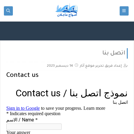
google-site-
verification=TXLip2KQQgdhcFSCBEAeYwlT9kIUdJJyaV0L281sOhI
اتصل بنا
إعداد فريق تحرير موقع أثار
14 ديسمبر 2023
Contact us