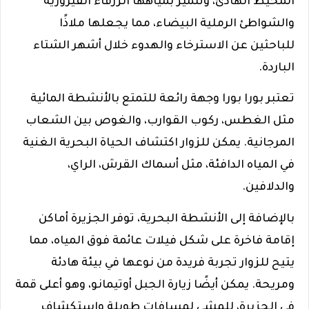
المحيط الهادئ، وتتميز بمياهها الزرقاء الفيروزية
والشواطئ الرملية البيضاء، مما يجعلها ملاذًا
للباحثين عن الاسترخاء والهدوء خلال أشهر الشتاء
الباردة.
تعتبر بورا بورا وجهة رائعة للتمتع بالأنشطة المائية
مثل الغطس، ركوب القوارب، والغوص بين الشعاب
المرجانية. يمكن للزوار اكتشاف الحياة البحرية الغنية
في المياه الدافئة، مثل أسماك القرش، الراي،
والدلافين.
بالإضافة إلى الأنشطة البحرية، توفر الجزيرة أماكن
إقامة فاخرة على شكل فيلات عائمة فوق المياه، مما
يتيح للزوار تجربة فريدة من نوعها في بيئة هادئة
ومريحة. يمكن أيضًا زيارة الجبل أوتيمانو، وهو أعلى قمة
في الجزيرة، للمشي لمسافات طويلة واستكشاف