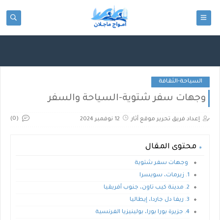
google-site-
verification=TXLip2KQQgdhcFSCBEAeYwlT9kIUdJJyaV0L281sOhI
السياحة-الثقافة
وجهات سفر شتوية-السياحة والسفر
(0)
إعداد فريق تحرير موقع أثار
12 نوفمبر 2024
محتوى المقال
وجهات سفر شتوية
1. زيرمات، سويسرا
2. مدينة كيب تاون، جنوب أفريقيا
3. ريفا دل جاردا، إيطاليا
4. جزيرة بورا بورا، بولينيزيا الفرنسية