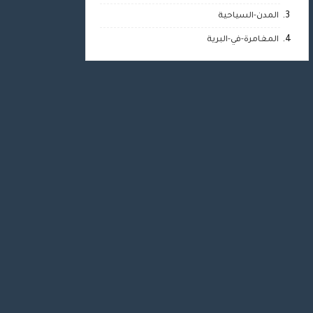
المدن-السياحية
المغامرة-في-البرية