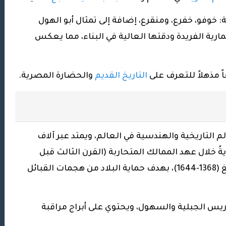
 خوفو، خفرع، ومنقرع، إضافة إلى تمثال أبو الهول
ارية الفريدة ودقتها العالية في البناء، مما يعكس
 مذهلاً للتعرف على
التاريخ القديم
والحضارة المصرية.
 التاريخية والهندسية في العالم، ويمتد عبر آلاف
ةً خلال عهد الممالك المتحاربة (القرن الثالث قبل
الميلاد) وتوسع لاحقاً في عهد سلالة مينغ (1368-1644)، بهدف حماية البلاد من هجمات القبائل
ضاريس الجبلية والسهول، ويحتوي على أبراج مراقبة