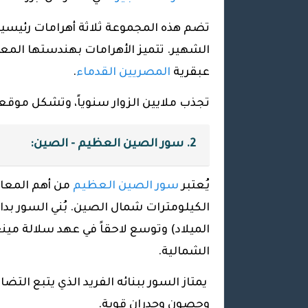
تضم هذه المجموعة ثلاثة أهرامات رئيسية:
الشهير. تتميز الأهرامات بهندستها المعم
عبقرية
المصريين القدماء
.
تجذب ملايين الزوار سنوياً، وتشكل موقعاً
2. سور الصين العظيم - الصين:
يُعتبر
سور الصين العظيم
من أهم المعالم
الكيلومترات شمال الصين. بُني السور بداي
الشمالية.
يمتاز السور ببنائه الفريد الذي يتبع الت
وحصون وجدران قوية.