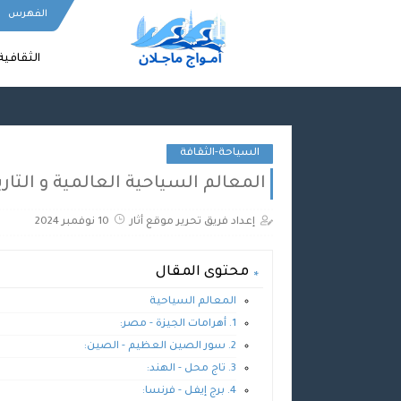
e-verification=TXLip2KQQgdhcFSCBEAeYwlT9kIUdJJyaV0L281sOhI
الفهرس
الثقافية
السياحة-الثقافة
المعالم السياحية العالمية و التار
إعداد فريق تحرير موقع أثار
10 نوفمبر 2024
محتوى المقال
المعالم السياحية
1. أهرامات الجيزة - مصر:
2. سور الصين العظيم - الصين:
3. تاج محل - الهند:
4. برج إيفل - فرنسا: