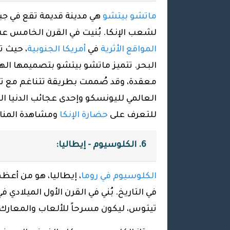
ماتشو بيتشو
هي مدينة قديمة تقع في جبال
لشعب الإنكا. بُنيت في القرن الخامس عشر
المواقع الأثرية
في
أمريكا الجنوبية
البحر. تتميز ماتشو بيتشو بتصميمها ال
معقدة، وقد صُممت بطريقة تتناغم مع تضا
العالمي لليونسكو وإحدى عجائب الدنيا ا
للتعرف على
حضارة الإنكا
ومشاهدة المناظ
6. الكلوسيوم - إيطاليا:
الكلوسيوم في روما
، إيطاليا، هو من أعظ
في التاريخ. بُني في القرن الأول الميلادي
تيتوس، ليكون مسرحاً للألعاب والمعارك 