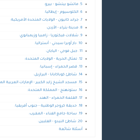
5. ماتشو بيتشو - بيرو:
6. الكلوسيوم - إيطاليا:
7. جراند كانيون - الولايات المتحدة الأمريكية:
8. مدينة بتراء - الأردن:
9. شلالات فيكتوريا - زامبيا وزيمبابوي:
10. دار أوبرا سيدني - أستراليا:
11. جبل فوجي - اليابان:
12. تمثال الحرية - الولايات المتحدة:
13. قصر الحمراء - إسبانيا:
14. شاطئ كوباكابانا - البرازيل:
15. مسجد الشيخ زايد الكبير - الإمارات العربية المتحدة:
16. ستونهنج - المملكة المتحدة:
17. القلعة الحمراء - الهند:
18. حديقة كروجر الوطنية - جنوب أفريقيا:
19. ساحة جامع الفناء - المغرب:
20. شاطئ النيدو - الفلبين:
أسئلة شائعة