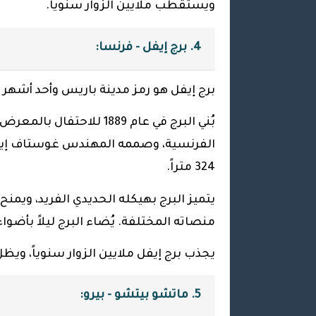
ويستقطب ملايين الزوار سنوياً.
4. برج إيفل - فرنسا:
برج إيفل هو رمز مدينة باريس وأحد أشهر 
بُني البرج في عام 1889 لل
الفرنسية، وصممه المهندس غوستاف إيفل ل
324 متراً.
يتميز البرج بهيكله الحديدي الفريد، ويمن
منصاته المختلفة. يُضاء البرج ليلاً بأض
يجذب برج إيفل ملايين الزوار سنوياً، ويظل
5. ماتشو بيتشو - بيرو: